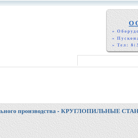
О
» Оборуд
» Пускон
» Тел: 8(
тельного производства - КРУГЛОПИЛЬНЫЕ СТ