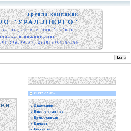
Группа компаний
ОО "УРАЛЭНЕРГО"
ование для металлообработки
аладка и инжиниринг
351)776-35-82, 8(351)283-30-30
КАРТА САЙТА
АНКИ
» О компании
» Новости компании
» Производители
» Карьера
» Контакты