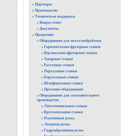
» Партнеры
» Производство
» Техническая поддержка
» Вопрос-ответ
» Документы
» Продукция
» Оборудование для металлообработки
» Горизонтально-фрезерные станки
» Вертикально-фрезерные станки
» Токарные станки
» Расточные станки
» Портальные станки
» Карусельные станки
» Шлифовальные станки
» Прессовое оборудование
» Оборудование для заготовительного
производства
» Ленточнопильные станки
» Круглопильные станки
» Плазменная резка
» Лазерная резка
» Гидроабразивная резка