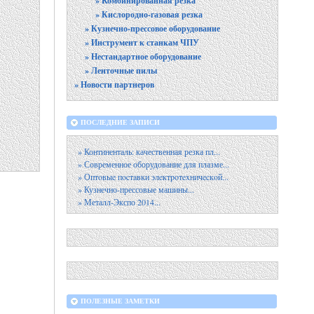
» Комбинированная резка
» Кислородно-газовая резка
» Кузнечно-прессовое оборудование
» Инструмент к станкам ЧПУ
» Нестандартное оборудование
» Ленточные пилы
» Новости партнеров
ПОСЛЕДНИЕ ЗАПИСИ
» Континенталь: качественная резка пл...
» Современное оборудование для плазме...
» Оптoвыe пocтaвки элeктpoтexничecкoй...
» Кузнечно-прессовые машины...
» Металл-Экспо 2014...
ПОЛЕЗНЫЕ ЗАМЕТКИ