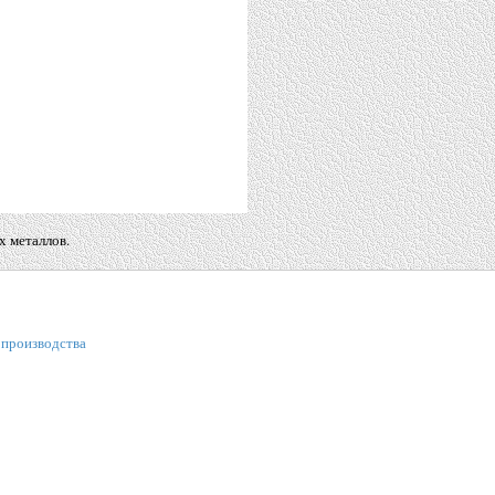
х металлов.
 производства