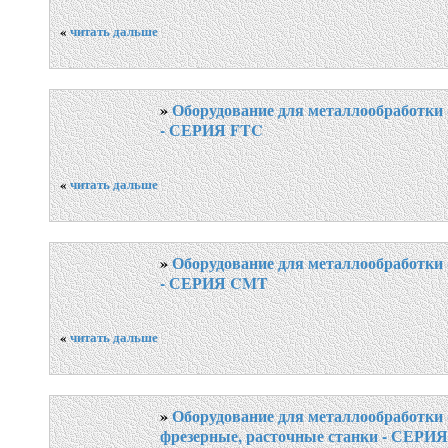
«
читать дальше
»
Оборудование для металлообработки 
- СЕРИЯ FTC
«
читать дальше
»
Оборудование для металлообработки 
- СЕРИЯ CMT
«
читать дальше
»
Оборудование для металлообработки 
фрезерные, расточные станки - СЕРИ