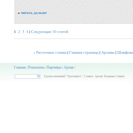
«
читать дальше
1
2
3
4
|
Следующие 10 статей
« Расточные станки
|
Главная страница
|
Архивы
|
Шлифовал
Главная
Реквизиты
Партнёры
Архив
|
|
|
|
Группа компаний "Уралэнерго": Станки: Архив Токарные станки