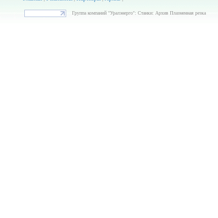
Группа компаний "Уралэнерго": Станки: Архив Плазменная резка