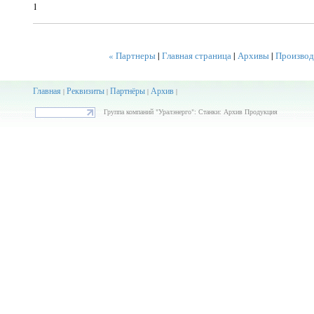
1
« Партнеры
|
Главная страница
|
Архивы
|
Производ
Главная
Реквизиты
Партнёры
Архив
|
|
|
|
Группа компаний "Уралэнерго": Станки: Архив Продукция