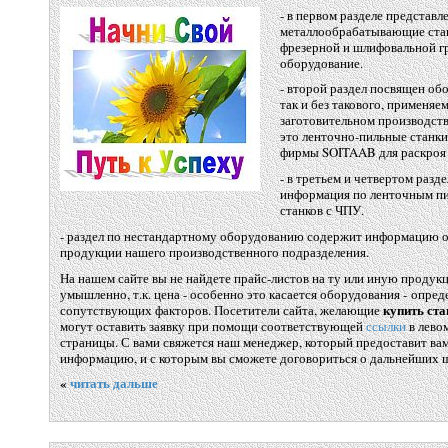
- в первом разделе представл
металлообрабатывающие стан
фрезерной и шлифовальной гр
оборудование.
- второй раздел посвящен об
так и без такового, применяе
заготовительном производств
это ленточно-пильные станки
фирмы SOITAAB для раскроя 
- в третьем и четвертом разд
информация по ленточным пи
станков с ЧПУ.
- раздел по нестандартному оборудованию содержит информацию о
продукции нашего производственного подразделения.
На нашем сайте вы не найдете прайс-листов на ту или иную продук
умышленно, т.к. цена - особенно это касается оборудования - опред
купить ста
сопутствующих факторов. Посетители сайта, желающие
могут оставить заявку при помощи соответствующей
ссылки
в лево
страницы. С вами свяжется наш менеджер, который предоставит в
информацию, и с которым вы сможете договориться о дальнейших ш
«
читать дальше