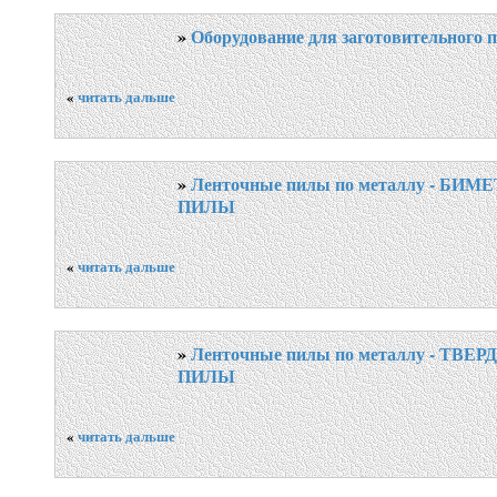
»
Оборудование для заготовительного 
«
читать дальше
»
Ленточные пилы по металлу - Б
ПИЛЫ
«
читать дальше
»
Ленточные пилы по металлу - ТВ
ПИЛЫ
«
читать дальше