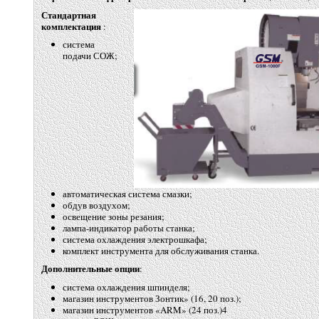
Стандартная
комплектация
:
система
подачи СОЖ;
автоматическая система смазки;
обдув воздухом;
освещение зоны резания;
лампа-индикатор работы станка;
система охлаждения электрошкафа;
комплект инструмента для обслуживания станка.
Дополнительные опции
:
система охлаждения шпинделя;
магазин инструментов Зонтик»
(16
, 20 поз.);
магазин инструментов
«ARM
»
(24
поз.)4