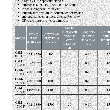
подача СОЖ через шпиндель;
шпиндель 8 000/10 000/12 000 об/мин;
коробка скоростей типа ZF;
шнековый и цепной конвейеры для стружки;
система измерения инструмента Renishaw;
СF-карта памяти с переходником.
Кол-во
инструмен-
Скорость
Мощн
Размер
Допустимая
тальных
рабочей
прив
Модель
стола
нагрузка на
мест в
подачи, м/
шпинд
(
Д*Ш), мм
стол, кг
магазине,
мин
кВ
шт.
GSM-
355*1270
500
16
0-10
7,
800 F
GSM-
406*1372
600
16
0-10
10
1000 F
GSM-
420*1600
800
16
0-10
10
1300 F
GSM-
450*1800
1000
20
0-10
10
1500 F
GSM-
610*1854
1500
20
0-10
15
1500 F
GSM-
762*1830
1500
20
0-10
15
1700 F