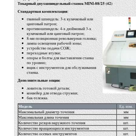
Токарный двухшпиндельный станок MINI-88/25
(42
)
Стандартная комплектация
:
главный шпиндель: 3-х кулачковый или
цанговый патрон;
противошпиндель: 4-х дюймовый 3-х
кулачковый или цанговый патрон;
8-ми позиционная револьверная головка;
лампа освещения рабочей зоны;
устройство подачи СОЖ;
переходные втулки;
опоры и болты для выставления станка
по уровню;
ящик с инструментом для обслуживания
станка.
Дополнительные опции
:
ловитель готовой детали;
конвейер для отвода стружки;
бак-тележка.
Модель
Ед. изм.
Максимальный диаметр точения
мм
Максимальная длина точения
мм
Количество резцов наружного точения
шт.
Количество вращающихся инструментов
шт.
Количество осевых инструментов
шт.