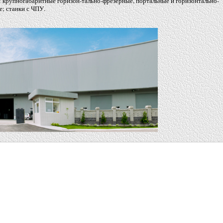
: крупногабаритные горизон-тально-фрезерные, портальные и горизонтально-
е; станки с ЧПУ.