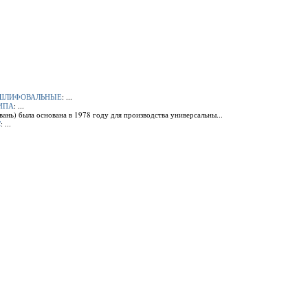
О - ШЛИФОВАЛЬНЫЕ
: ...
ТИПА
: ...
ань) была основана в 1978 году для производства универсальны...
C
: ...