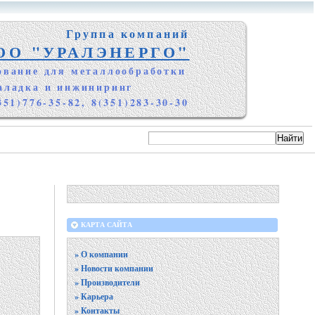
Группа компаний
ОО "УРАЛЭНЕРГО"
ование для металлообработки
аладка и инжиниринг
351)776-35-82, 8(351)283-30-30
КАРТА САЙТА
» О компании
» Новости компании
» Производители
» Карьера
» Контакты