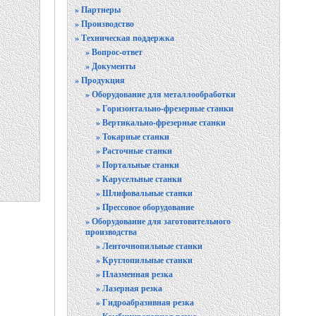
» Партнеры
» Производство
» Техническая поддержка
» Вопрос-ответ
» Документы
» Продукция
» Оборудование для металлообработки
» Горизонтально-фрезерные станки
» Вертикально-фрезерные станки
» Токарные станки
» Расточные станки
» Портальные станки
» Карусельные станки
» Шлифовальные станки
» Прессовое оборудование
» Оборудование для заготовительного
производства
» Ленточнопильные станки
» Круглопильные станки
» Плазменная резка
» Лазерная резка
» Гидроабразивная резка