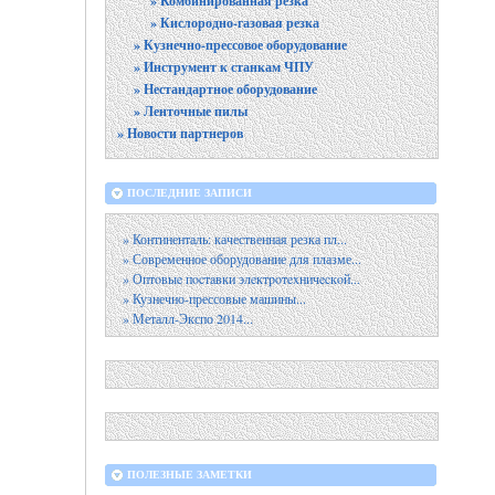
» Комбинированная резка
» Кислородно-газовая резка
» Кузнечно-прессовое оборудование
» Инструмент к станкам ЧПУ
» Нестандартное оборудование
» Ленточные пилы
» Новости партнеров
ПОСЛЕДНИЕ ЗАПИСИ
» Континенталь: качественная резка пл...
» Современное оборудование для плазме...
» Оптoвыe пocтaвки элeктpoтexничecкoй...
» Кузнечно-прессовые машины...
» Металл-Экспо 2014...
ПОЛЕЗНЫЕ ЗАМЕТКИ