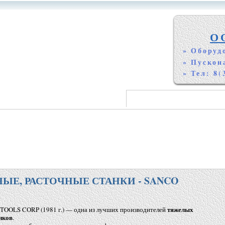
О
» Оборуд
» Пускон
» Тел: 8(
ЫЕ, РАСТОЧНЫЕ СТАНКИ - SANCO
тяжелых
TOOLS CORP
(1981
г.) — одна из лучших производителей
нков
.