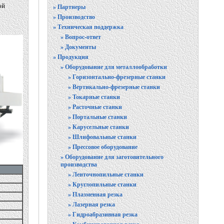
ой
» Партнеры
» Производство
» Техническая поддержка
» Вопрос-ответ
» Документы
» Продукция
» Оборудование для металлообработки
» Горизонтально-фрезерные станки
» Вертикально-фрезерные станки
» Токарные станки
» Расточные станки
» Портальные станки
» Карусельные станки
» Шлифовальные станки
» Прессовое оборудование
» Оборудование для заготовительного
производства
» Ленточнопильные станки
» Круглопильные станки
» Плазменная резка
» Лазерная резка
» Гидроабразивная резка