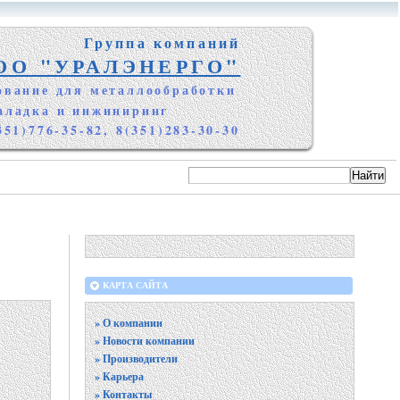
Группа компаний
ОО "УРАЛЭНЕРГО"
ование для металлообработки
аладка и инжиниринг
351)776-35-82, 8(351)283-30-30
КАРТА САЙТА
» О компании
» Новости компании
» Производители
» Карьера
» Контакты