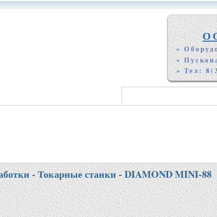
О
» Оборуд
» Пускон
» Тел: 8(
аботки - Токарные станки - DIAMOND MINI-88