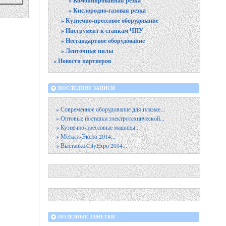
» Комбинированная резка
» Кислородно-газовая резка
» Кузнечно-прессовое оборудование
» Инструмент к станкам ЧПУ
» Нестандартное оборудование
» Ленточные пилы
» Новости партнеров
ПОСЛЕДНИЕ ЗАПИСИ
» Современное оборудование для плазме...
» Оптoвыe пocтaвки элeктpoтexничecкoй...
» Кузнечно-прессовые машины...
» Металл-Экспо 2014...
» Выставка CityExpo 2014...
ПОЛЕЗНЫЕ ЗАМЕТКИ