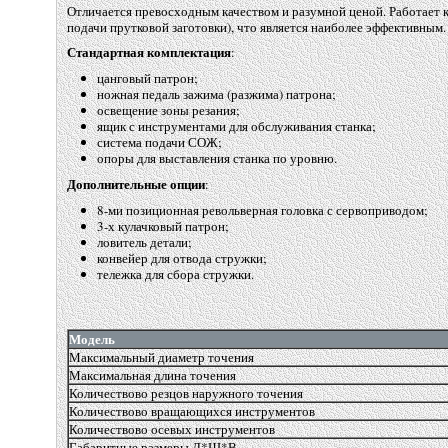
Отличается превосходным качеством и разумной ценой. Работает к
подачи прутковой заготовки), что является наиболее эффективным.
Стандартная комплектация
:
цанговый патрон;
ножная педаль зажима
(
разжима) патрона;
освещение зоны резания;
ящик с инструментами для обслуживания станка;
система подачи СОЖ;
опоры для выставления станка по уровню.
Дополнительные опции
:
8-ми позиционная револьверная головка с сервоприводом;
3-х кулачковый патрон;
ловитель детали;
конвейер для отвода стружки;
тележка для сбора стружки.
Модель
Максимальный диаметр точения
Максимальная длина точения
Количествово резцов наружного точения
Количествово вращающихся инструментов
Количествово осевых инструментов
Габаритные размеры Д*Ш*В