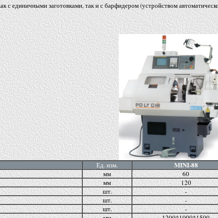
ак с единичными заготовками, так и с барфидером
(
устройством автоматическ
MINI-88
Ед. изм.
мм
60
мм
120
шт.
-
шт.
-
шт.
-
мм
1200*1000*1500