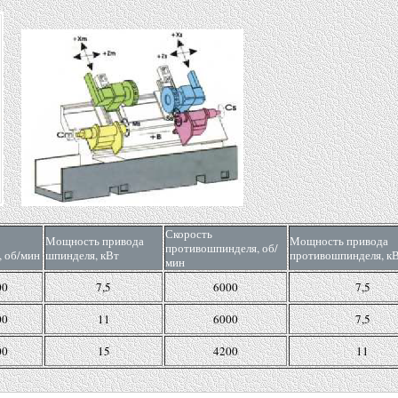
Скорость
Мощность привода
Мощность привода
противошпинделя, об/
, об/мин
шпинделя, кВт
противошпинделя, к
мин
00
7,5
6000
7,5
00
11
6000
7,5
00
15
4200
11