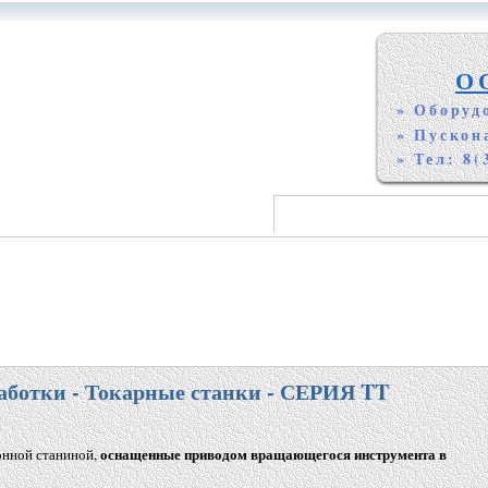
О
» Оборуд
» Пускон
» Тел: 8(
аботки - Токарные станки - СЕРИЯ TT
оснащенные приводом вращающегося инструмента в
онной станиной,