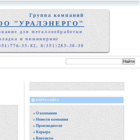
Группа компаний
ОО "УРАЛЭНЕРГО"
ование для металлообработки
аладка и инжиниринг
351)776-35-82, 8(351)283-30-30
КАРТА САЙТА
» О компании
» Новости компании
» Производители
» Карьера
» Контакты