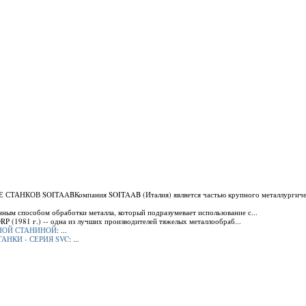
 СТАНКОВ SOITAABКомпания SOITAAB (Италия) является частью крупного металлургиче
енным способом обработки металла, который подразумевает использование с...
1981 г.) -- одна из лучших производителей тяжелых металлообраб...
РАЗНОЙ СТАНИНОЙ
: ...
СТАНКИ - СЕРИЯ SVC
: ...