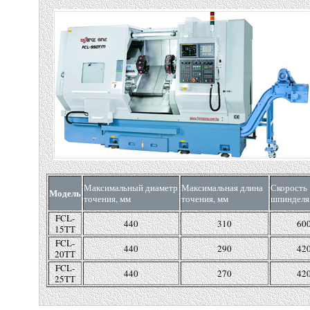
Максимальный диаметр
Максимальная длина
Скорость
Модель
точения, мм
точения, мм
шпинделя
FCL-
440
310
60
15TТ
FCL-
440
290
42
20TТ
FCL-
440
270
42
25TТ