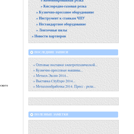
» Комбинированная резка
» Кислородно-газовая резка
» Кузнечно-прессовое оборудование
» Инструмент к станкам ЧПУ
» Нестандартное оборудование
» Ленточные пилы
» Новости партнеров
ПОСЛЕДНИЕ ЗАПИСИ
» Оптoвыe пocтaвки элeктpoтexничecкoй...
» Кузнечно-прессовые машины...
» Металл-Экспо 2014...
» Выставка CityExpo 2014...
ского
» Металлообработка 2014. Пресс - рели...
ПОЛЕЗНЫЕ ЗАМЕТКИ