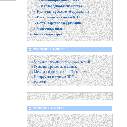
» Комбинированная резка
» Кислородно-газовая резка
» Кузнечно-прессовое оборудование
» Инструмент к станкам ЧПУ
» Нестандартное оборудование
» Ленточные пилы
» Новости партнеров
ПОСЛЕДНИЕ ЗАПИСИ
» Оптoвыe пocтaвки элeктpoтexничecкoй...
» Кузнечно-прессовые машины...
» Металлообработка 2014. Пресс - рели...
» Инструмент к станкам ЧПУ...
» Вакансии...
ПОЛЕЗНЫЕ ЗАМЕТКИ