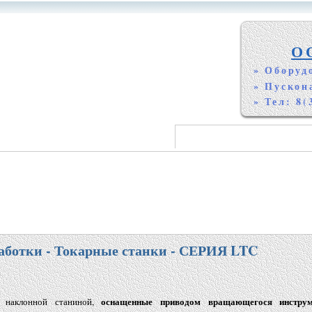
О
» Оборуд
» Пускон
» Тел: 8(
аботки - Токарные станки - СЕРИЯ LTC
оснащенные приводом вращающегося инстру
 наклонной станиной,