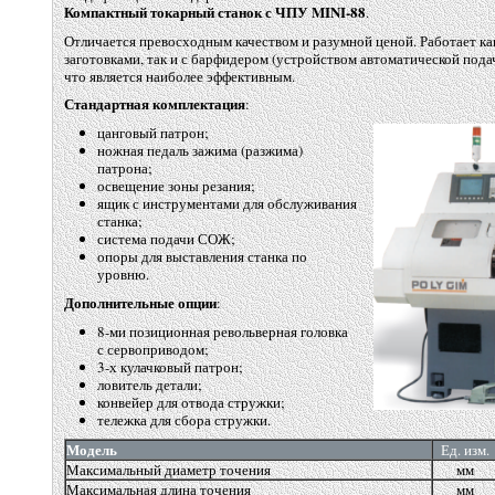
Компактный токарный станок с ЧПУ MINI-88
.
Отличается превосходным качеством и разумной ценой. Работает к
заготовками, так и с барфидером
(
устройством автоматической подач
что является наиболее эффективным.
Стандартная комплектация
:
цанговый патрон;
ножная педаль зажима
(
разжима)
патрона;
освещение зоны резания;
ящик с инструментами для обслуживания
станка;
система подачи СОЖ;
опоры для выставления станка по
уровню.
Дополнительные опции
:
8-ми позиционная револьверная головка
с сервоприводом;
3-х кулачковый патрон;
ловитель детали;
конвейер для отвода стружки;
тележка для сбора стружки.
Модель
Ед. изм.
Максимальный диаметр точения
мм
Максимальная длина точения
мм