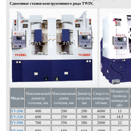
Сдвоенные станки конструктивного ряда TWIN.
Мощность
Максимальный
Максимальная
Диаметр
Скорость
привода
Модель
диаметр
длина
патрона,
шпинделя,
шпинделя,
точения, мм
точения, мм
мм
об/мин
кВт
YV-200
400
200
200
4000
11
YV-320
600
250
300
2100
18,5
YV-500
700
350
380
2000
22
YV-600
850
650
610
1500
22